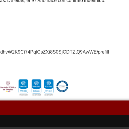
s. De ellas, el 97% lo hace con contrato indefinido.
Ki5hdhvW2K9Ci74PqfCsZXi8S0SjODTZtQ9AwWE/prefill